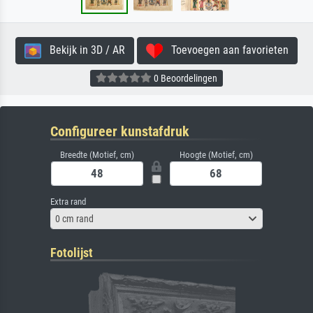
Bekijk in 3D / AR
Toevoegen aan favorieten
0 Beoordelingen
Configureer kunstafdruk
Breedte (Motief, cm)
Hoogte (Motief, cm)
Extra rand
0 cm rand
Fotolijst