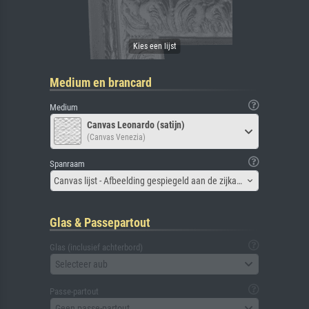
Medium en brancard
Medium
Canvas Leonardo (satijn)
(Canvas Venezia)
Spanraam
Canvas lijst - Afbeelding gespiegeld aan de zijkant
Glas & Passepartout
Glas (inclusief achterbord)
Selecteer aub
Passe-partout
Geen passe-partout