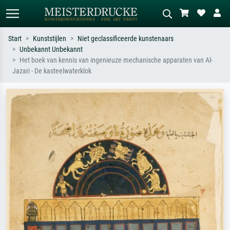
Start
Kunststijlen
Niet geclassificeerde kunstenaars
Unbekannt Unbekannt
Standaard zoeken
AI-beeldzoeker
Het boek van kennis van ingenieuze mechanische apparaten van Al-
Jazari - De kasteelwaterklok
Zoek op kunstenaar, titel of stijl – bijv.
Beschrijf de scène – bijv. groene
Monet, Sterrennacht, impressionisme,
weide, abstract met veel rood, donker
Hokusai-golf, naakt.
olieverfschilderij, staand naakt naast
een boom.