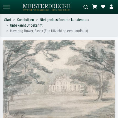
Start
Kunststijlen
Niet geclassificeerde kunstenaars
Unbekannt Unbekannt
Standaard zoeken
AI-beeldzoeker
Havering Bower, Essex (Een Uitzicht op een Landhuis)
Zoek op kunstenaar, titel of stijl – bijv.
Beschrijf de scène – bijv. groene
Monet, Sterrennacht, impressionisme,
weide, abstract met veel rood, donker
Hokusai-golf, naakt.
olieverfschilderij, staand naakt naast
een boom.