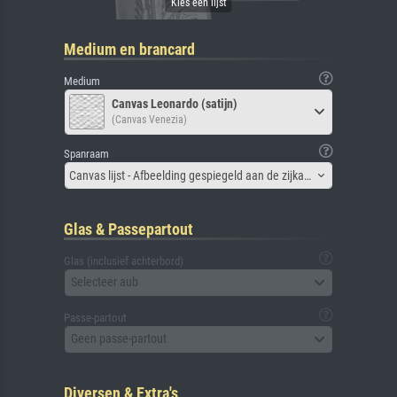
Medium en brancard
Medium
Canvas Leonardo (satijn)
(Canvas Venezia)
Spanraam
Canvas lijst - Afbeelding gespiegeld aan de zijkant
Glas & Passepartout
Glas (inclusief achterbord)
Selecteer aub
Passe-partout
Geen passe-partout
Diversen & Extra's