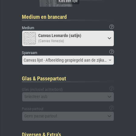
Medium en brancard
Medium
Canvas Leonardo (satijn)
(Canvas Venezia)
Spanraam
Canvas lijst - Afbeelding gespiegeld aan de zijkant
Glas & Passepartout
Glas (inclusief achterbord)
Selecteer aub
Passe-partout
Geen passe-partout
Diversen & Extra's