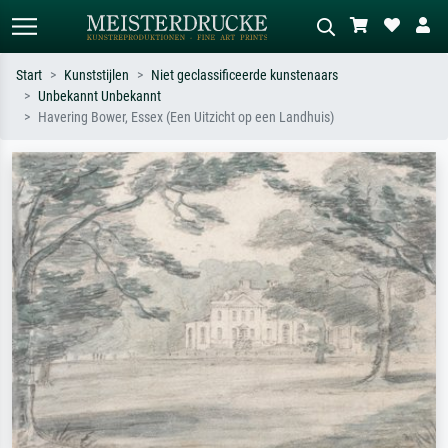
Start
Kunststijlen
Niet geclassificeerde kunstenaars
Unbekannt Unbekannt
Standaard zoeken
AI-beeldzoeker
Havering Bower, Essex (Een Uitzicht op een Landhuis)
Zoek op kunstenaar, titel of stijl – bijv.
Beschrijf de scène – bijv. groene
Monet, Sterrennacht, impressionisme,
weide, abstract met veel rood, donker
Hokusai-golf, naakt.
olieverfschilderij, staand naakt naast
een boom.