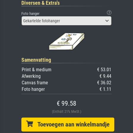
Diversen & Extra's
Foto hanger
Gekartelde fotohanger
Samenvatting
Print & medium
€ 53.01
Afwerking
€ 9.44
Canvas frame
€ 36.02
Foto hanger
€ 1.11
€ 99.58
(Enthält 21% MwSt.)
Toevoegen aan winkelmandje