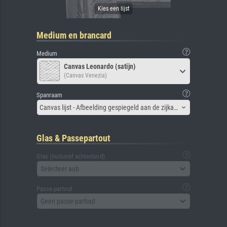
Medium en brancard
Medium
Canvas Leonardo (satijn)
(Canvas Venezia)
Spanraam
Canvas lijst - Afbeelding gespiegeld aan de zijkant
Glas & Passepartout
Glas (inclusief achterbord)
Selecteer aub
Passe-partout
Geen passe-partout