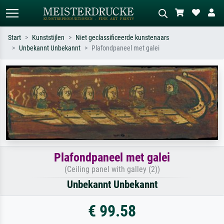
Start
Kunststijlen
Niet geclassificeerde kunstenaars
Unbekannt Unbekannt
Plafondpaneel met galei
Standaard zoeken
AI-beeldzoeker
Zoek op kunstenaar, titel of stijl – bijv.
Beschrijf de scène – bijv. groene
Monet, Sterrennacht, impressionisme,
weide, abstract met veel rood, donker
Hokusai-golf, naakt.
olieverfschilderij, staand naakt naast
een boom.
Plafondpaneel met galei
(Ceiling panel with galley (2))
Unbekannt Unbekannt
€ 99.58