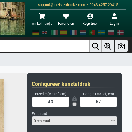
support@meisterdrucke.com · 0043 4257 29415
Winkelmandje
Favorieten
Registreer
Log in
Configureer kunstafdruk
Breedte (Motief, cm)
Hoogte (Motief, cm)
Extra rand
0 cm rand