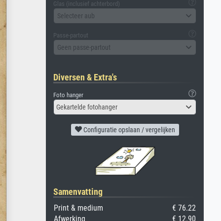
Glas (inclusief achterbord)
Selecteer aub
Passe-partout
Geen passe-partout
Diversen & Extra's
Foto hanger
Gekartelde fotohanger
Configuratie opslaan / vergelijken
Samenvatting
Print & medium
€ 76.22
Afwerking
€ 12.90