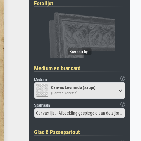
Fotolijst
Medium en brancard
Medium
Canvas Leonardo (satijn)
(Canvas Venezia)
Spanraam
Canvas lijst - Afbeelding gespiegeld aan de zijkant
Glas & Passepartout