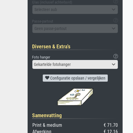
Glas (inclusief achterbord)
Selecteer aub
Passe-partout
Geen passe-partout
Diversen & Extra's
Foto hanger
Gekartelde fotohanger
Configuratie opslaan / vergelijken
Samenvatting
Print & medium
€ 71.70
Afwerking
€ 12.16