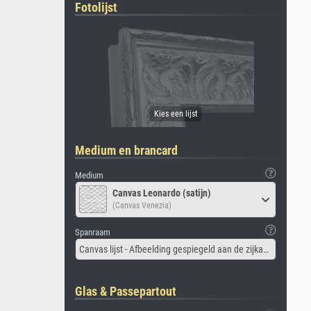
Fotolijst
Medium en brancard
Medium
Canvas Leonardo (satijn)
(Canvas Venezia)
Spanraam
Canvas lijst - Afbeelding gespiegeld aan de zijkant
Glas & Passepartout