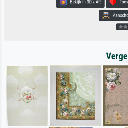
Bekijk in 3D / AR
Toevo
Aanschouw
Verge