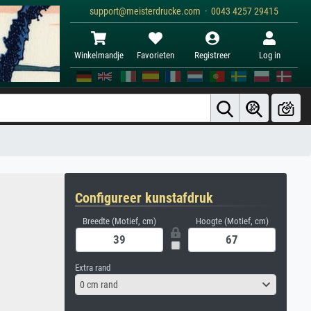
support@meisterdrucke.com · 0043 4257 29415
Winkelmandje
Favorieten
Registreer
Log in
Configureer kunstafdruk
Breedte (Motief, cm)
Hoogte (Motief, cm)
Extra rand
0 cm rand