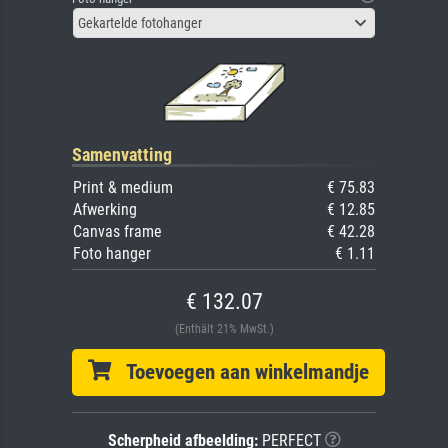
Gekartelde fotohanger
Samenvatting
Print & medium
€ 75.83
Afwerking
€ 12.85
Canvas frame
€ 42.28
Foto hanger
€ 1.11
€ 132.07
(Enthält 21% MwSt.)
Toevoegen aan winkelmandje
Scherpheid afbeelding:
PERFECT