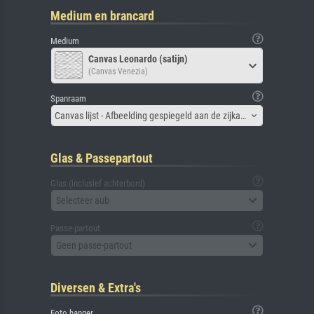
Medium en brancard
Medium
Canvas Leonardo (satijn)
(Canvas Venezia)
Spanraam
Canvas lijst - Afbeelding gespiegeld aan de zijkant
Glas & Passepartout
Glas (inclusief achterbord)
Selecteer aub
Passe-partout
Geen passe-partout
Diversen & Extra's
Foto hanger