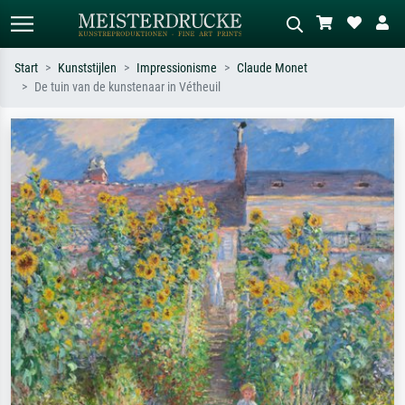
Start
Kunststijlen
Impressionisme
Claude Monet
De tuin van de kunstenaar in Vétheuil
Standaard zoeken
AI-beeldzoeker
Zoek op kunstenaar, titel of stijl – bijv.
Beschrijf de scène – bijv. groene
Monet, Sterrennacht, impressionisme,
weide, abstract met veel rood, donker
Hokusai-golf, naakt.
olieverfschilderij, staand naakt naast
een boom.