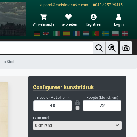
support@meisterdrucke.com · 0043 4257 29415
Winkelmandje
Favorieten
Registreer
Log in
gen Kind
Configureer kunstafdruk
Breedte (Motief, cm)
Hoogte (Motief, cm)
Extra rand
0 cm rand