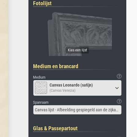
Fotolijst
Medium en brancard
Medium
Canvas Leonardo (satijn)
(Canvas Venezia)
Spanraam
Canvas lijst - Afbeelding gespiegeld aan de zijkant
Glas & Passepartout