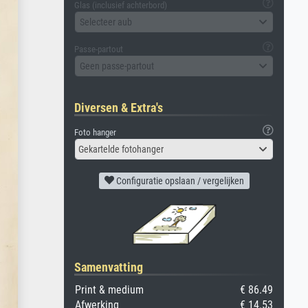
Glas (inclusief achterbord)
Selecteer aub
Passe-partout
Geen passe-partout
Diversen & Extra's
Foto hanger
Gekartelde fotohanger
Configuratie opslaan / vergelijken
Samenvatting
Print & medium
€ 86.49
Afwerking
€ 14.53