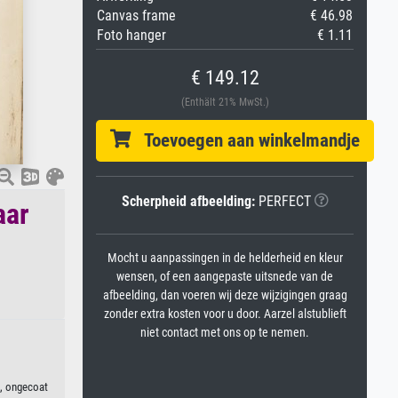
Canvas frame
€ 46.98
Foto hanger
€ 1.11
€ 149.12
(Enthält 21% MwSt.)
Toevoegen aan winkelmandje
Scherpheid afbeelding:
PERFECT
aar
Mocht u aanpassingen in de helderheid en kleur
wensen, of een aangepaste uitsnede van de
afbeelding, dan voeren wij deze wijzigingen graag
zonder extra kosten voor u door. Aarzel alstublieft
niet contact met ons op te nemen.
n, ongecoat