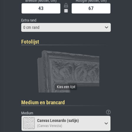
Breedte (Motief, cm)
Hoogte (Motief, cm)
Extra rand
0 cm rand
Fotolijst
Medium en brancard
Medium
Canvas Leonardo (satijn)
(Canvas Venezia)