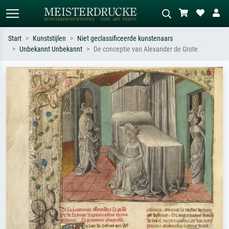
Start
Kunststijlen
Niet geclassificeerde kunstenaars
Unbekannt Unbekannt
De conceptie van Alexander de Grote
Standaard zoeken
AI-beeldzoeker
Zoek op kunstenaar, titel of stijl – bijv.
Beschrijf de scène – bijv. groene
Monet, Sterrennacht, impressionisme,
weide, abstract met veel rood, donker
Hokusai-golf, naakt.
olieverfschilderij, staand naakt naast
een boom.