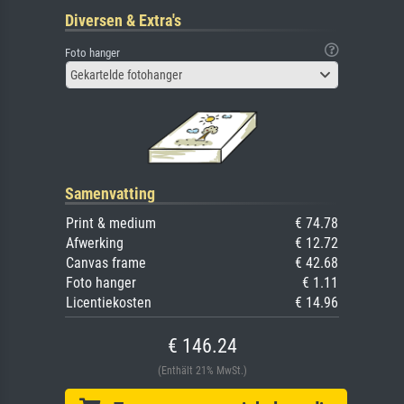
Diversen & Extra's
Foto hanger
Gekartelde fotohanger
Samenvatting
Print & medium
€ 74.78
Afwerking
€ 12.72
Canvas frame
€ 42.68
Foto hanger
€ 1.11
Licentiekosten
€ 14.96
€ 146.24
(Enthält 21% MwSt.)