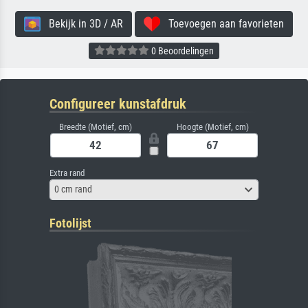
Bekijk in 3D / AR
Toevoegen aan favorieten
0 Beoordelingen
Configureer kunstafdruk
Breedte (Motief, cm)
Hoogte (Motief, cm)
Extra rand
0 cm rand
Fotolijst