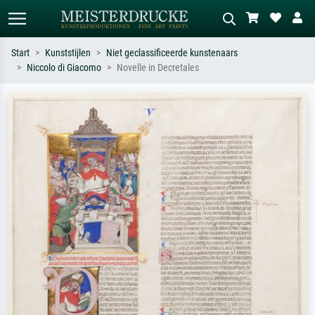
Start
Kunststijlen
Niet geclassificeerde kunstenaars
Niccolo di Giacomo
Novelle in Decretales
Standaard zoeken
AI-beeldzoeker
Zoek op kunstenaar, titel of stijl – bijv.
Beschrijf de scène – bijv. groene
Monet, Sterrennacht, impressionisme,
weide, abstract met veel rood, donker
Hokusai-golf, naakt.
olieverfschilderij, staand naakt naast
een boom.