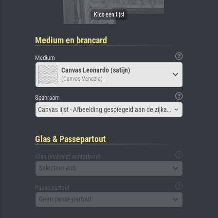
Medium en brancard
Medium
Canvas Leonardo (satijn)
(Canvas Venezia)
Spanraam
Canvas lijst - Afbeelding gespiegeld aan de zijkant
Glas & Passepartout
Glas (inclusief achterbord)
Selecteer aub
Passe-partout
Geen passe-partout