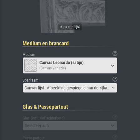
Medium en brancard
Medium
Canvas Leonardo (satijn)
(Canvas Venezia)
Spanraam
Canvas lijst - Afbeelding gespiegeld aan de zijkant
Glas & Passepartout
Glas (inclusief achterbord)
Selecteer aub
Passe-partout