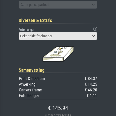
Geen passe-partout
Diversen & Extra's
Foto hanger
Gekartelde fotohanger
Samenvatting
Print & medium
€ 84.37
Afwerking
€ 14.25
Canvas frame
€ 46.20
Foto hanger
€ 1.11
€ 145.94
(Enthält 21% MwSt.)