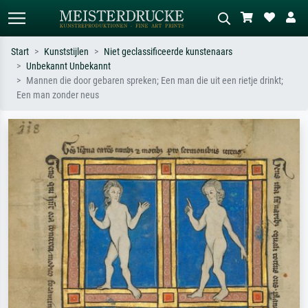
Start
Kunststijlen
Niet geclassificeerde kunstenaars
Unbekannt Unbekannt
Standaard zoeken
AI-beeldzoeker
Mannen die door gebaren spreken; Een man die uit een rietje drinkt;
Een man zonder neus
Zoek op kunstenaar, titel of stijl – bijv.
Beschrijf de scène – bijv. groene
Monet, Sterrennacht, impressionisme,
weide, abstract met veel rood, donker
Hokusai-golf, naakt.
olieverfschilderij, staand naakt naast
een boom.