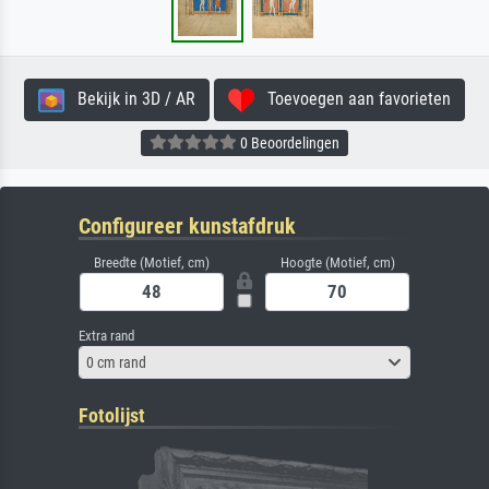
Bekijk in 3D / AR
Toevoegen aan favorieten
0 Beoordelingen
Configureer kunstafdruk
Breedte (Motief, cm)
Hoogte (Motief, cm)
Extra rand
0 cm rand
Fotolijst