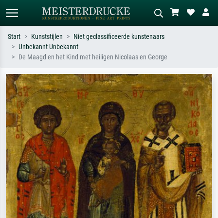
Start
Kunststijlen
Niet geclassificeerde kunstenaars
Unbekannt Unbekannt
Standaard zoeken
AI-beeldzoeker
De Maagd en het Kind met heiligen Nicolaas en George
Zoek op kunstenaar, titel of stijl – bijv.
Beschrijf de scène – bijv. groene
Monet, Sterrennacht, impressionisme,
weide, abstract met veel rood, donker
Hokusai-golf, naakt.
olieverfschilderij, staand naakt naast
een boom.