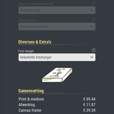
Glas (inclusief achterbord)
Selecteer aub
Passe-partout
Geen passe-partout
Diversen & Extra's
Foto hanger
Gekartelde fotohanger
Samenvatting
Print & medium
€ 69.44
Afwerking
€ 11.87
Canvas frame
€ 39.54