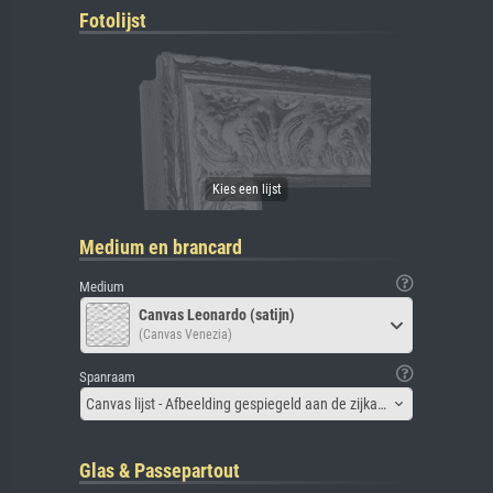
Fotolijst
Medium en brancard
Medium
Canvas Leonardo (satijn)
(Canvas Venezia)
Spanraam
Canvas lijst - Afbeelding gespiegeld aan de zijkant
Glas & Passepartout