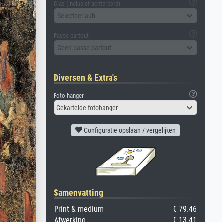
Glas (inclusief achterbord)
Selecteer aub
Passe-partout
Geen passe-partout
Diversen & Extra's
Foto hanger
Gekartelde fotohanger
Configuratie opslaan / vergelijken
Samenvatting
Print & medium
€ 79.46
Afwerking
€ 13.41