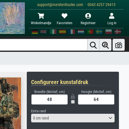
support@meisterdrucke.com · 0043 4257 29415
Winkelmandje
Favorieten
Registreer
Log in
Configureer kunstafdruk
Breedte (Motief, cm)
Hoogte (Motief, cm)
Extra rand
0 cm rand