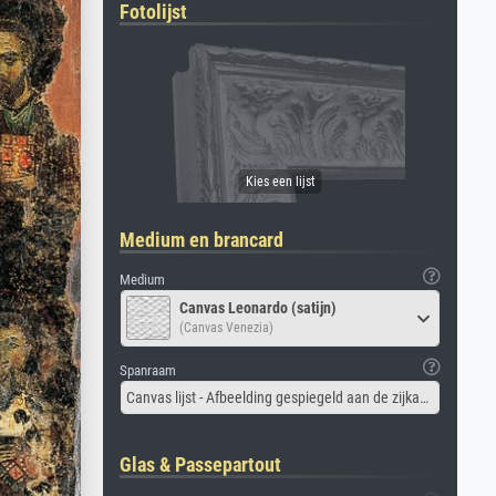
Fotolijst
Medium en brancard
Medium
Canvas Leonardo (satijn)
(Canvas Venezia)
Spanraam
Canvas lijst - Afbeelding gespiegeld aan de zijkant
Glas & Passepartout