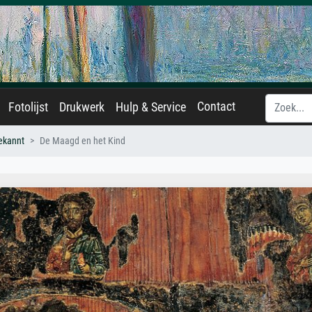
Contact
Fotolijst
Drukwerk
Hulp & Service
ekannt
De Maagd en het Kind