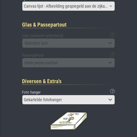
Canvas lijst - Afbeelding gespiegeld aan de zijkant
Glas & Passepartout
Glas (inclusief achterbord)
Selecteer aub
Passe-partout
Geen passe-partout
Diversen & Extra's
Foto hanger
Gekartelde fotohanger