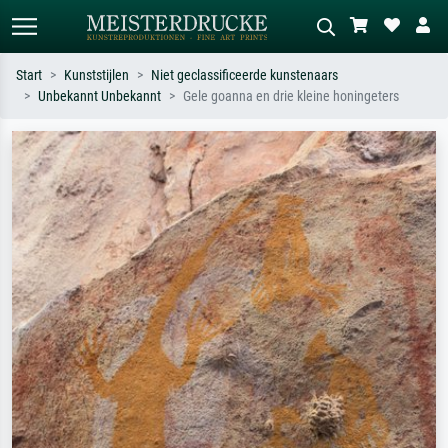
Start
Kunststijlen
Niet geclassificeerde kunstenaars
Unbekannt Unbekannt
Gele goanna en drie kleine honingeters
Standaard zoeken
AI-beeldzoeker
Zoek op kunstenaar, titel of stijl – bijv.
Beschrijf de scène – bijv. groene
Monet, Sterrennacht, impressionisme,
weide, abstract met veel rood, donker
Hokusai-golf, naakt.
olieverfschilderij, staand naakt naast
een boom.