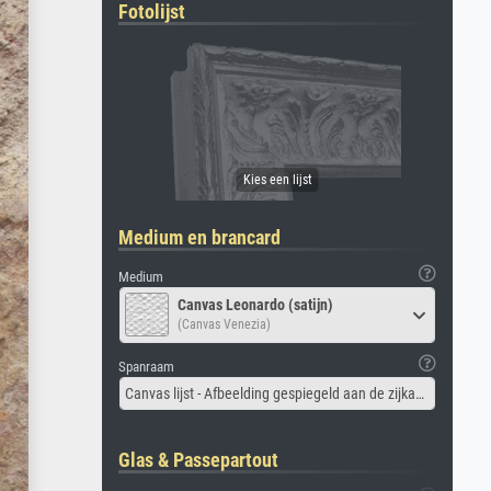
Fotolijst
Medium en brancard
Medium
Canvas Leonardo (satijn)
(Canvas Venezia)
Spanraam
Canvas lijst - Afbeelding gespiegeld aan de zijkant
Glas & Passepartout