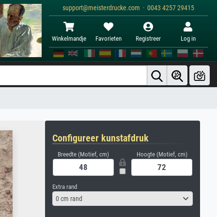
support@meisterdrucke.com · 0043 4257 29415
Winkelmandje
Favorieten
Registreer
Log in
Configureer kunstafdruk
Breedte (Motief, cm)
Hoogte (Motief, cm)
Extra rand
0 cm rand