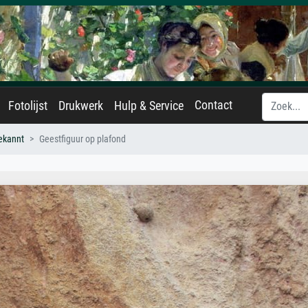
Contact
Fotolijst
Drukwerk
Hulp & Service
ekannt
Geestfiguur op plafond