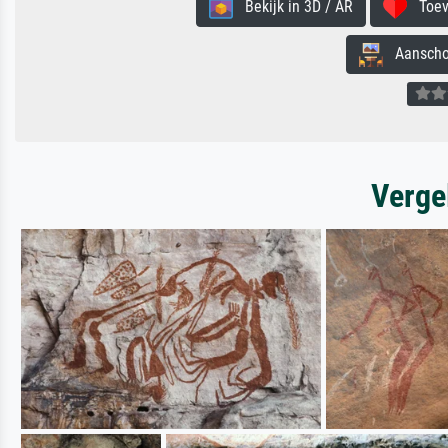
Bekijk in 3D / AR
Toevo
Aanschouw
Verge