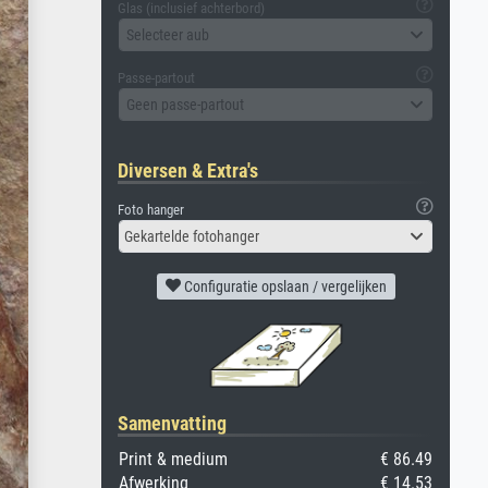
Glas (inclusief achterbord)
Selecteer aub
Passe-partout
Geen passe-partout
Diversen & Extra's
Foto hanger
Gekartelde fotohanger
Configuratie opslaan / vergelijken
Samenvatting
Print & medium
€ 86.49
Afwerking
€ 14.53