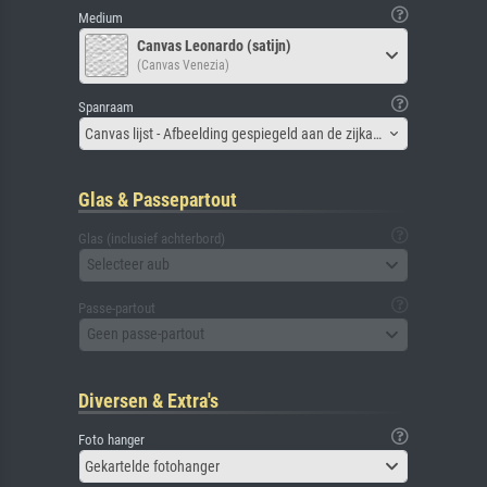
Medium
Canvas Leonardo (satijn)
(Canvas Venezia)
Spanraam
Canvas lijst - Afbeelding gespiegeld aan de zijkant
Glas & Passepartout
Glas (inclusief achterbord)
Selecteer aub
Passe-partout
Geen passe-partout
Diversen & Extra's
Foto hanger
Gekartelde fotohanger