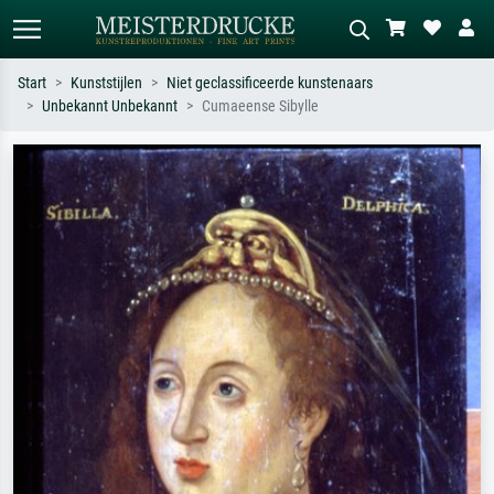
Start
Kunststijlen
Niet geclassificeerde kunstenaars
Unbekannt Unbekannt
Cumaeense Sibylle
Standaard zoeken
AI-beeldzoeker
Zoek op kunstenaar, titel of stijl – bijv.
Beschrijf de scène – bijv. groene
Monet, Sterrennacht, impressionisme,
weide, abstract met veel rood, donker
Hokusai-golf, naakt.
olieverfschilderij, staand naakt naast
een boom.