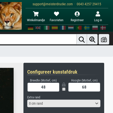
support@meisterdrucke.com · 0043 4257 29415
Winkelmandje
Favorieten
Registreer
Log in
Configureer kunstafdruk
Breedte (Motief, cm)
Hoogte (Motief, cm)
Extra rand
0 cm rand