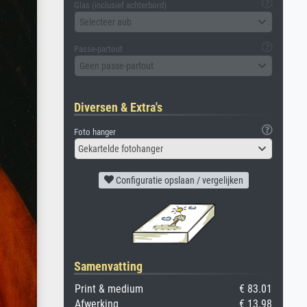
Glas (inclusief achterbord)
Selecteer aub
Passe-partout
Geen passe-partout
Diversen & Extra's
Foto hanger
Gekartelde fotohanger
Configuratie opslaan / vergelijken
Samenvatting
Print & medium
€ 83.01
Afwerking
€ 13.98