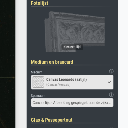
Fotolijst
Medium en brancard
Medium
Canvas Leonardo (satijn)
(Canvas Venezia)
Spanraam
Canvas lijst - Afbeelding gespiegeld aan de zijkant
Glas & Passepartout