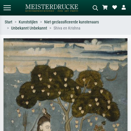
Start
Kunststijlen
Niet geclassificeerde kunstenaars
Unbekannt Unbekannt
Shiva en Krishna
Standaard zoeken
AI-beeldzoeker
Zoek op kunstenaar, titel of stijl – bijv.
Beschrijf de scène – bijv. groene
Monet, Sterrennacht, impressionisme,
weide, abstract met veel rood, donker
Hokusai-golf, naakt.
olieverfschilderij, staand naakt naast
een boom.