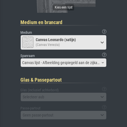
Medium en brancard
Medium
Canvas Leonardo (satijn)
(Canvas Venezia)
Spanraam
Canvas lijst - Afbeelding gespiegeld aan de zijkant
Glas & Passepartout
Glas (inclusief achterbord)
Selecteer aub
Passe-partout
Geen passe-partout