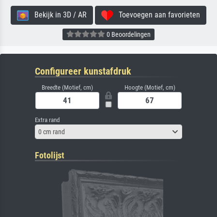
Bekijk in 3D / AR
Toevoegen aan favorieten
0 Beoordelingen
Configureer kunstafdruk
Breedte (Motief, cm)
Hoogte (Motief, cm)
Extra rand
0 cm rand
Fotolijst