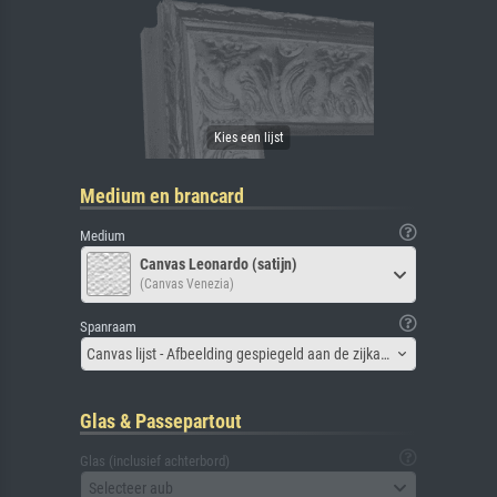
Medium en brancard
Medium
Canvas Leonardo (satijn)
(Canvas Venezia)
Spanraam
Canvas lijst - Afbeelding gespiegeld aan de zijkant
Glas & Passepartout
Glas (inclusief achterbord)
Selecteer aub