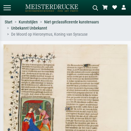
Start
Kunststijlen
Niet geclassificeerde kunstenaars
Unbekannt Unbekannt
Standaard zoeken
AI-beeldzoeker
De Moord op Hieronymus, Koning van Syracuse
Zoek op kunstenaar, titel of stijl – bijv.
Beschrijf de scène – bijv. groene
Monet, Sterrennacht, impressionisme,
weide, abstract met veel rood, donker
Hokusai-golf, naakt.
olieverfschilderij, staand naakt naast
een boom.