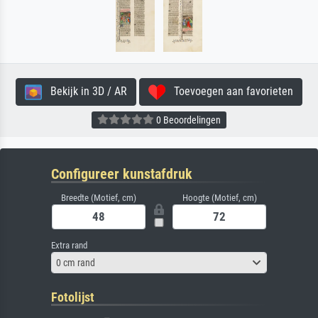
Bekijk in 3D / AR
Toevoegen aan favorieten
0 Beoordelingen
Configureer kunstafdruk
Breedte (Motief, cm)
Hoogte (Motief, cm)
Extra rand
0 cm rand
Fotolijst