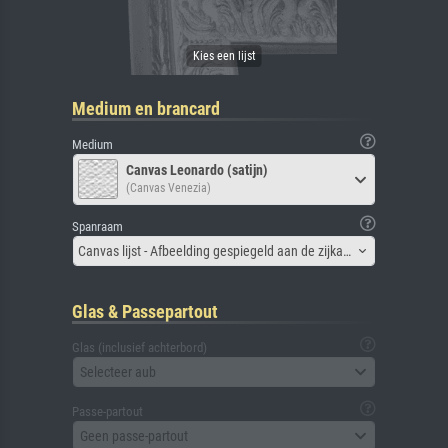
Medium en brancard
Medium
Canvas Leonardo (satijn)
(Canvas Venezia)
Spanraam
Canvas lijst - Afbeelding gespiegeld aan de zijkant
Glas & Passepartout
Glas (inclusief achterbord)
Selecteer aub
Passe-partout
Geen passe-partout