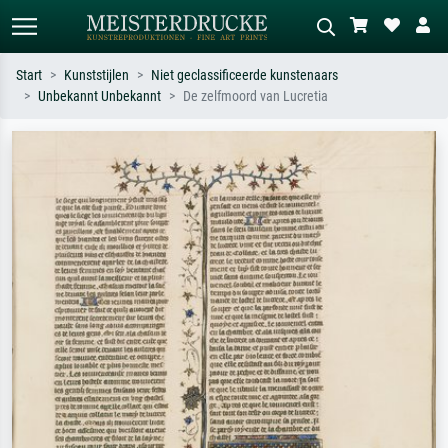
Start
Kunststijlen
Niet geclassificeerde kunstenaars
Unbekannt Unbekannt
De zelfmoord van Lucretia
Standaard zoeken
AI-beeldzoeker
Zoek op kunstenaar, titel of stijl – bijv.
Beschrijf de scène – bijv. groene
Monet, Sterrennacht, impressionisme,
weide, abstract met veel rood, donker
Hokusai-golf, naakt.
olieverfschilderij, staand naakt naast
een boom.