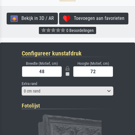
Bekijk in 3D / AR
Toevoegen aan favorieten
0 Beoordelingen
Configureer kunstafdruk
Breedte (Motief, cm)
Hoogte (Motief, cm)
Extra rand
0 cm rand
Fotolijst