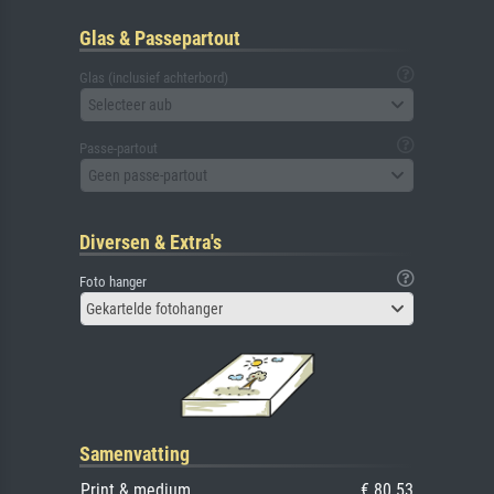
Glas & Passepartout
Glas (inclusief achterbord)
Selecteer aub
Passe-partout
Geen passe-partout
Diversen & Extra's
Foto hanger
Gekartelde fotohanger
Samenvatting
Print & medium
€ 80.53