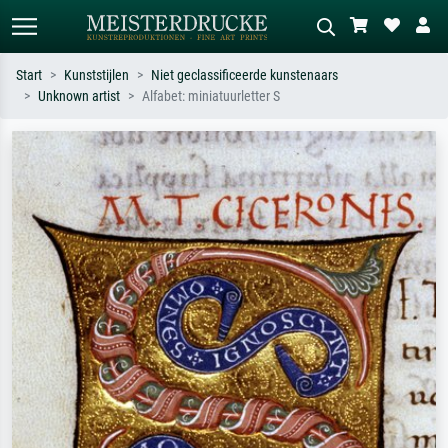
Start
Kunststijlen
Niet geclassificeerde kunstenaars
Unknown artist
Alfabet: miniatuurletter S
Standaard zoeken
AI-beeldzoeker
Zoek op kunstenaar, titel of stijl – bijv.
Beschrijf de scène – bijv. groene
Monet, Sterrennacht, impressionisme,
weide, abstract met veel rood, donker
Hokusai-golf, naakt.
olieverfschilderij, staand naakt naast
een boom.