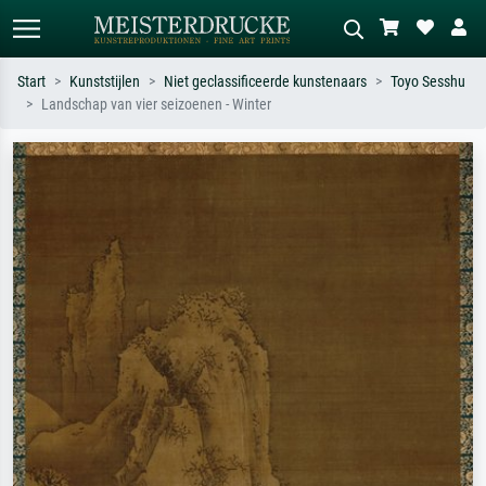
Start
Kunststijlen
Niet geclassificeerde kunstenaars
Toyo Sesshu
Landschap van vier seizoenen - Winter
Standaard zoeken
AI-beeldzoeker
Zoek op kunstenaar, titel of stijl – bijv.
Beschrijf de scène – bijv. groene
Monet, Sterrennacht, impressionisme,
weide, abstract met veel rood, donker
Hokusai-golf, naakt.
olieverfschilderij, staand naakt naast
een boom.