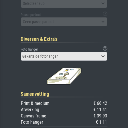
Selecteer aub
Passe-partout
Geen passe-partout
Diversen & Extra's
Foto hanger
Gekartelde fotohanger
Samenvatting
Print & medium
€ 66.42
Afwerking
€ 11.41
Canvas frame
€ 39.93
Foto hanger
€ 1.11