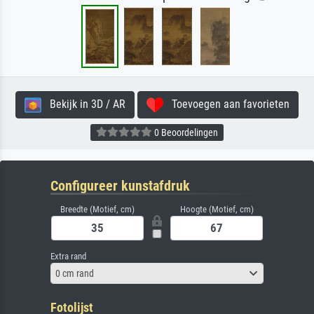
Bekijk in 3D / AR
Toevoegen aan favorieten
0 Beoordelingen
Configureer kunstafdruk
Breedte (Motief, cm)
Hoogte (Motief, cm)
Extra rand
0 cm rand
Fotolijst