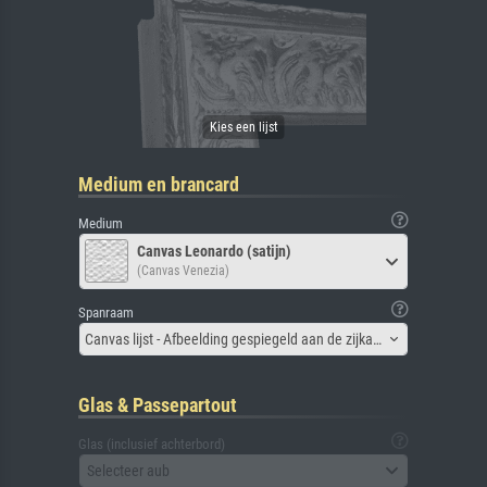
Medium en brancard
Medium
Canvas Leonardo (satijn)
(Canvas Venezia)
Spanraam
Canvas lijst - Afbeelding gespiegeld aan de zijkant
Glas & Passepartout
Glas (inclusief achterbord)
Selecteer aub