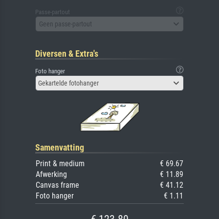
Passe-partout
Geen passe-partout
Diversen & Extra's
Foto hanger
Gekartelde fotohanger
Samenvatting
Print & medium
€ 69.67
Afwerking
€ 11.89
Canvas frame
€ 41.12
Foto hanger
€ 1.11