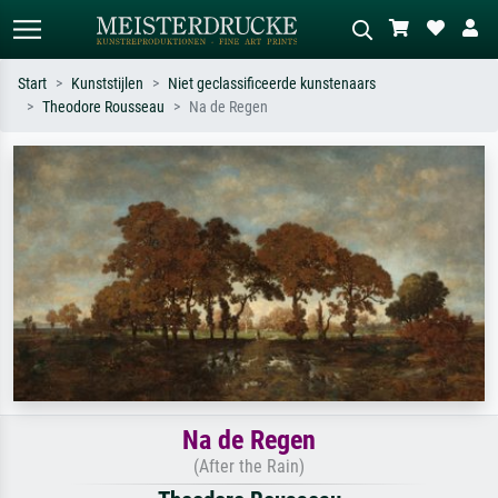
Start
Kunststijlen
Niet geclassificeerde kunstenaars
Theodore Rousseau
Na de Regen
Standaard zoeken
AI-beeldzoeker
Zoek op kunstenaar, titel of stijl – bijv.
Beschrijf de scène – bijv. groene
Monet, Sterrennacht, impressionisme,
weide, abstract met veel rood, donker
Hokusai-golf, naakt.
olieverfschilderij, staand naakt naast
een boom.
Na de Regen
(After the Rain)