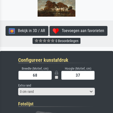
Bekijk in 3D / AR
Toevoegen aan favorieten
0 Beoordelingen
Configureer kunstafdruk
Breedte (Motief, cm)
Hoogte (Motief, cm)
Extra rand
0 cm rand
Fotolijst