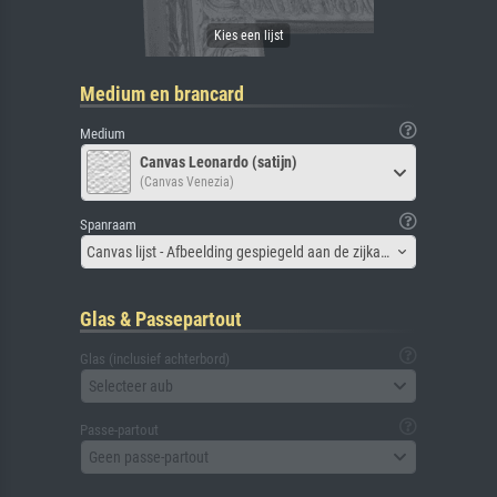
Medium en brancard
Medium
Canvas Leonardo (satijn)
(Canvas Venezia)
Spanraam
Canvas lijst - Afbeelding gespiegeld aan de zijkant
Glas & Passepartout
Glas (inclusief achterbord)
Selecteer aub
Passe-partout
Geen passe-partout