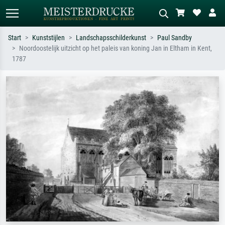
Start
Kunststijlen
Landschapsschilderkunst
Paul Sandby
Noordoostelijk uitzicht op het paleis van koning Jan in Eltham in Kent,
Standaard zoeken
AI-beeldzoeker
1787
Zoek op kunstenaar, titel of stijl – bijv.
Beschrijf de scène – bijv. groene
Monet, Sterrennacht, impressionisme,
weide, abstract met veel rood, donker
Hokusai-golf, naakt.
olieverfschilderij, staand naakt naast
een boom.