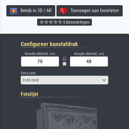
Bekijk in 3D / AR
Toevoegen aan favorieten
0 Beoordelingen
Configureer kunstafdruk
Breedte (Motief, cm)
Hoogte (Motief, cm)
Extra rand
0 cm rand
Fotolijst