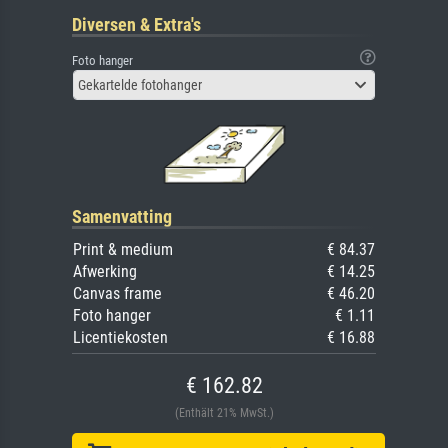
Diversen & Extra's
Foto hanger
Gekartelde fotohanger
Samenvatting
Print & medium
€ 84.37
Afwerking
€ 14.25
Canvas frame
€ 46.20
Foto hanger
€ 1.11
Licentiekosten
€ 16.88
€ 162.82
(Enthält 21% MwSt.)