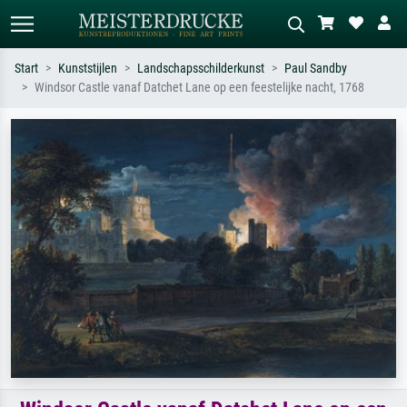
Start
Kunststijlen
Landschapsschilderkunst
Paul Sandby
Windsor Castle vanaf Datchet Lane op een feestelijke nacht, 1768
Standaard zoeken
AI-beeldzoeker
Zoek op kunstenaar, titel of stijl – bijv.
Beschrijf de scène – bijv. groene
Monet, Sterrennacht, impressionisme,
weide, abstract met veel rood, donker
Hokusai-golf, naakt.
olieverfschilderij, staand naakt naast
een boom.