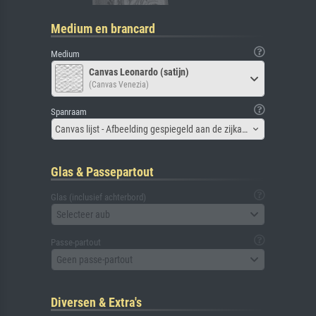
Medium en brancard
Medium
Canvas Leonardo (satijn)
(Canvas Venezia)
Spanraam
Canvas lijst - Afbeelding gespiegeld aan de zijkant
Glas & Passepartout
Glas (inclusief achterbord)
Selecteer aub
Passe-partout
Geen passe-partout
Diversen & Extra's