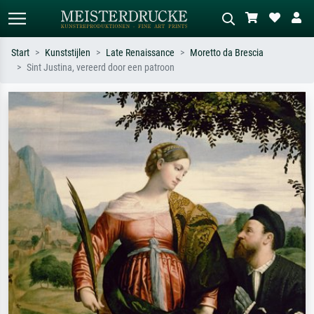
Start
Kunststijlen
Late Renaissance
Moretto da Brescia
Sint Justina, vereerd door een patroon
Standaard zoeken
AI-beeldzoeker
Zoek op kunstenaar, titel of stijl – bijv.
Beschrijf de scène – bijv. groene
Monet, Sterrennacht, impressionisme,
weide, abstract met veel rood, donker
Hokusai-golf, naakt.
olieverfschilderij, staand naakt naast
een boom.