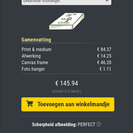
Gekartelde fotohanger
Samenvatting
Print & medium
€ 84.37
Afwerking
€ 14.25
Canvas frame
€ 46.20
Foto hanger
€ 1.11
€ 145.94
(Enthält 21% MwSt.)
Toevoegen aan winkelmandje
Scherpheid afbeelding:
PERFECT