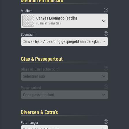
Medium en brancard
Medium
Canvas Leonardo (satijn)
(Canvas Venezia)
Spanraam
Canvas lijst - Afbeelding gespiegeld aan de zijkant
Glas & Passepartout
Glas (inclusief achterbord)
Selecteer aub
Passe-partout
Geen passe-partout
Diversen & Extra's
Foto hanger