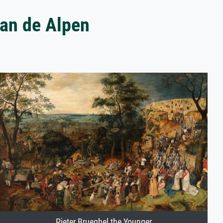
van de Alpen
Pieter Brueghel the Younger