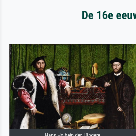
De 16e eeuw
Hans Holbein der Jüngere