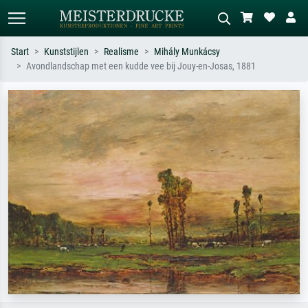
Start
Kunststijlen
Realisme
Mihály Munkácsy
Avondlandschap met een kudde vee bij Jouy-en-Josas, 1881
Standaard zoeken
AI-beeldzoeker
Zoek op kunstenaar, titel of stijl – bijv.
Beschrijf de scène – bijv. groene
Monet, Sterrennacht, impressionisme,
weide, abstract met veel rood, donker
Hokusai-golf, naakt.
olieverfschilderij, staand naakt naast
een boom.