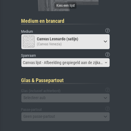
Medium en brancard
Medium
Canvas Leonardo (satijn)
(Canvas Venezia)
Spanraam
Canvas lijst - Afbeelding gespiegeld aan de zijkant
Glas & Passepartout
Glas (inclusief achterbord)
Selecteer aub
Passe-partout
Geen passe-partout