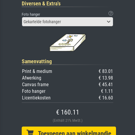
Diversen & Extra's
Foto hanger
Gekartelde fotohanger
Samenvatting
Print & medium
€ 83.01
Afwerking
€ 13.98
Canvas frame
€ 45.41
Foto hanger
€ 1.11
Licentiekosten
€ 16.60
€ 160.11
(Enthält 21% MwSt.)
Toevoegen aan winkelmandje