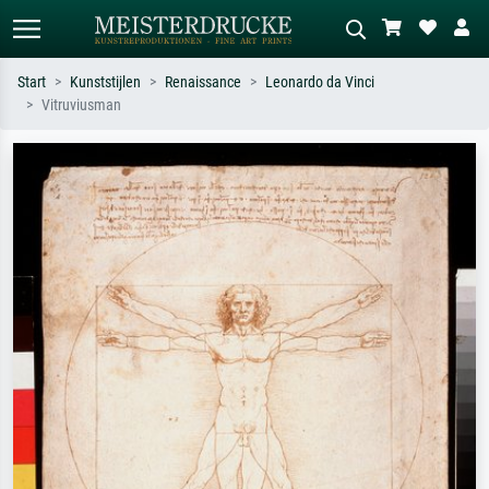
Start
Kunststijlen
Renaissance
Leonardo da Vinci
Vitruviusman
Standaard zoeken
AI-beeldzoeker
Zoek op kunstenaar, titel of stijl – bijv.
Beschrijf de scène – bijv. groene
Monet, Sterrennacht, impressionisme,
weide, abstract met veel rood, donker
Hokusai-golf, naakt.
olieverfschilderij, staand naakt naast
een boom.