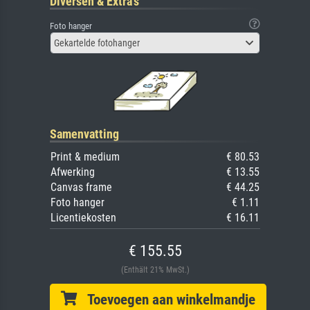
Diversen & Extra's
Foto hanger
Gekartelde fotohanger
Samenvatting
Print & medium
€ 80.53
Afwerking
€ 13.55
Canvas frame
€ 44.25
Foto hanger
€ 1.11
Licentiekosten
€ 16.11
€ 155.55
(Enthält 21% MwSt.)
Toevoegen aan winkelmandje