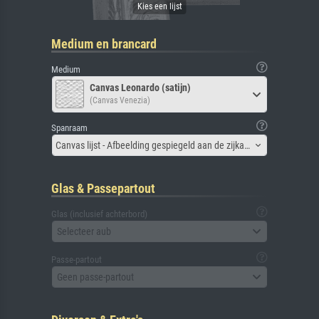
Medium en brancard
Medium
Canvas Leonardo (satijn)
(Canvas Venezia)
Spanraam
Canvas lijst - Afbeelding gespiegeld aan de zijkant
Glas & Passepartout
Glas (inclusief achterbord)
Selecteer aub
Passe-partout
Geen passe-partout