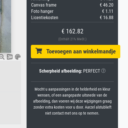
Canvas frame
€ 46.20
Foto hanger
€ 1.11
Licentiekosten
€ 16.88
€ 162.82
(Enthält 21% MwSt.)
Toevoegen aan winkelmandje
Scherpheid afbeelding:
PERFECT
Mocht u aanpassingen in de helderheid en kleur
wensen, of een aangepaste uitsnede van de
afbeelding, dan voeren wij deze wijzigingen graag
zonder extra kosten voor u door. Aarzel alstublieft
niet contact met ons op te nemen.