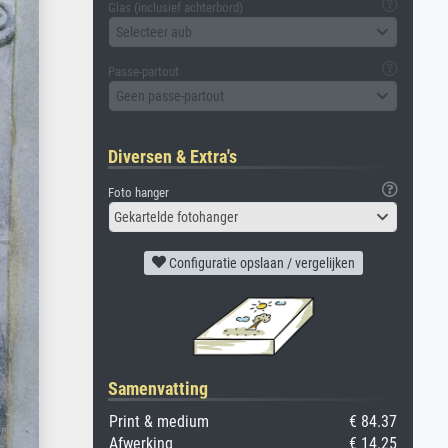
Glas (inclusief achterbord)
Selecteer aub
Passe-partout
Geen passe-partout
Diversen & Extra's
Foto hanger
Gekartelde fotohanger
Configuratie opslaan / vergelijken
Samenvatting
Print & medium
€ 84.37
Afwerking
€ 14.25