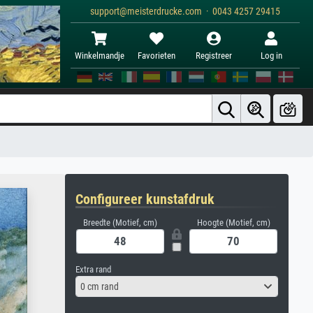
support@meisterdrucke.com · 0043 4257 29415
Winkelmandje
Favorieten
Registreer
Log in
Configureer kunstafdruk
Breedte (Motief, cm)
Hoogte (Motief, cm)
Extra rand
0 cm rand