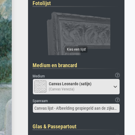
Fotolijst
Medium en brancard
Medium
Canvas Leonardo (satijn)
(Canvas Venezia)
Spanraam
Canvas lijst - Afbeelding gespiegeld aan de zijkant
Glas & Passepartout