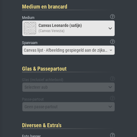
Medium en brancard
Medium
Canvas Leonardo (satijn)
(Canvas Venezia)
Spanraam
Canvas lijst - Afbeelding gespiegeld aan de zijkant
Glas & Passepartout
Glas (inclusief achterbord)
Selecteer aub
Passe-partout
Geen passe-partout
Diversen & Extra's
Foto hanger