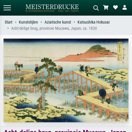
Start
Kunststijlen
Aziatische kunst
Katsushika Hokusai
Acht-delige brug, provincie Mucawa, Japan, ca. 1830
Standaard zoeken
AI-beeldzoeker
Zoek op kunstenaar, titel of stijl – bijv.
Beschrijf de scène – bijv. groene
Monet, Sterrennacht, impressionisme,
weide, abstract met veel rood, donker
Hokusai-golf, naakt.
olieverfschilderij, staand naakt naast
een boom.