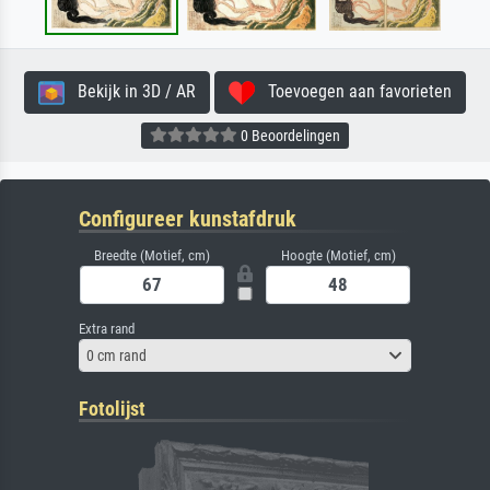
Bekijk in 3D / AR
Toevoegen aan favorieten
0 Beoordelingen
Configureer kunstafdruk
Breedte (Motief, cm)
Hoogte (Motief, cm)
Extra rand
0 cm rand
Fotolijst