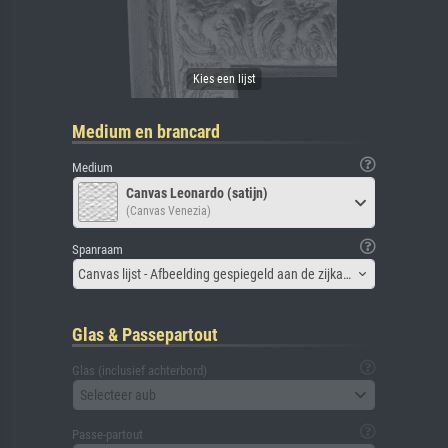
Medium en brancard
Medium
Canvas Leonardo (satijn)
(Canvas Venezia)
Spanraam
Canvas lijst - Afbeelding gespiegeld aan de zijkant
Glas & Passepartout
Glas (inclusief achterbord)
Selecteer aub
Passe-partout