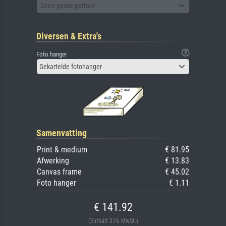
Geen passe-partout
Diversen & Extra's
Foto hanger
Gekartelde fotohanger
Samenvatting
Print & medium
€ 81.95
Afwerking
€ 13.83
Canvas frame
€ 45.02
Foto hanger
€ 1.11
€ 141.92
(Enthält 21% MwSt.)