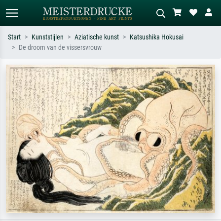
Start
Kunststijlen
Aziatische kunst
Katsushika Hokusai
De droom van de vissersvrouw
Standaard zoeken
AI-beeldzoeker
Zoek op kunstenaar, titel of stijl – bijv.
Beschrijf de scène – bijv. groene
Monet, Sterrennacht, impressionisme,
weide, abstract met veel rood, donker
Hokusai-golf, naakt.
olieverfschilderij, staand naakt naast
een boom.