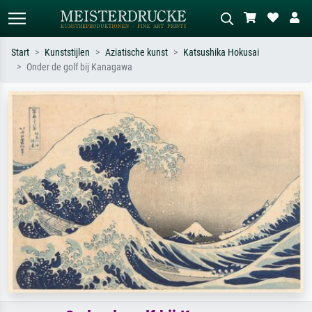
Start
Kunststijlen
Aziatische kunst
Katsushika Hokusai
Onder de golf bij Kanagawa
Standaard zoeken
AI-beeldzoeker
Zoek op kunstenaar, titel of stijl – bijv.
Beschrijf de scène – bijv. groene
Monet, Sterrennacht, impressionisme,
weide, abstract met veel rood, donker
Hokusai-golf, naakt.
olieverfschilderij, staand naakt naast
een boom.