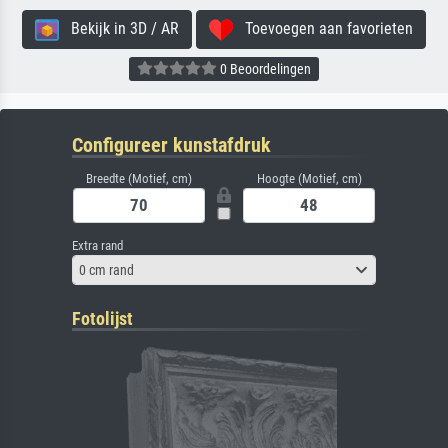
Bekijk in 3D / AR
Toevoegen aan favorieten
0 Beoordelingen
Configureer kunstafdruk
Breedte (Motief, cm)
Hoogte (Motief, cm)
Extra rand
0 cm rand
Fotolijst