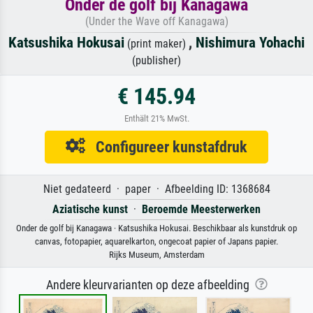
Onder de golf bij Kanagawa
(Under the Wave off Kanagawa)
Katsushika Hokusai
,
Nishimura Yohachi
(print maker)
(publisher)
€ 145.94
Enthält 21% MwSt.
Configureer kunstafdruk
Niet gedateerd · paper · Afbeelding ID: 1368684
Aziatische kunst
·
Beroemde Meesterwerken
Onder de golf bij Kanagawa · Katsushika Hokusai. Beschikbaar als kunstdruk op
canvas, fotopapier, aquarelkarton, ongecoat papier of Japans papier.
Rijks Museum, Amsterdam
Andere kleurvarianten op deze afbeelding