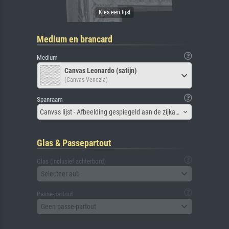
Medium en brancard
Medium
Canvas Leonardo (satijn)
(Canvas Venezia)
Spanraam
Canvas lijst - Afbeelding gespiegeld aan de zijkant
Glas & Passepartout
Glas (inclusief achterbord)
Selecteer aub
Passe-partout
Geen passe-partout