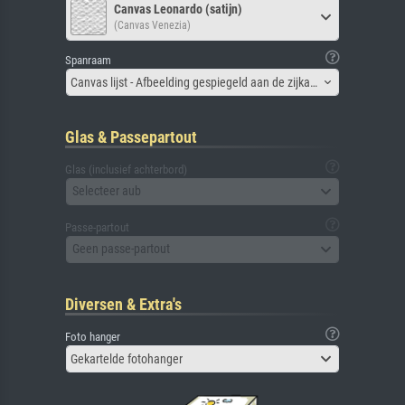
Canvas Leonardo (satijn)
(Canvas Venezia)
Spanraam
Canvas lijst - Afbeelding gespiegeld aan de zijkant
Glas & Passepartout
Glas (inclusief achterbord)
Selecteer aub
Passe-partout
Geen passe-partout
Diversen & Extra's
Foto hanger
Gekartelde fotohanger