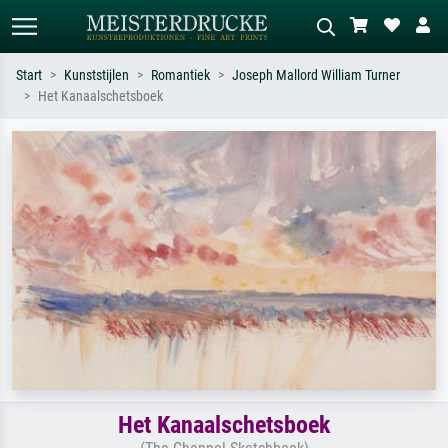
Start
Kunststijlen
Romantiek
Joseph Mallord William Turner
Het Kanaalschetsboek
Standaard zoeken
AI-beeldzoeker
Zoek op kunstenaar, titel of stijl – bijv.
Beschrijf de scène – bijv. groene
Monet, Sterrennacht, impressionisme,
weide, abstract met veel rood, donker
Hokusai-golf, naakt.
olieverfschilderij, staand naakt naast
een boom.
Het Kanaalschetsboek