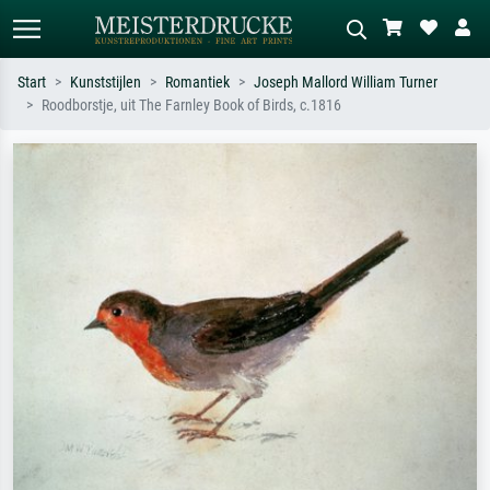
Start
Kunststijlen
Romantiek
Joseph Mallord William Turner
Roodborstje, uit The Farnley Book of Birds, c.1816
Standaard zoeken
AI-beeldzoeker
Zoek op kunstenaar, titel of stijl – bijv.
Beschrijf de scène – bijv. groene
Monet, Sterrennacht, impressionisme,
weide, abstract met veel rood, donker
Hokusai-golf, naakt.
olieverfschilderij, staand naakt naast
een boom.