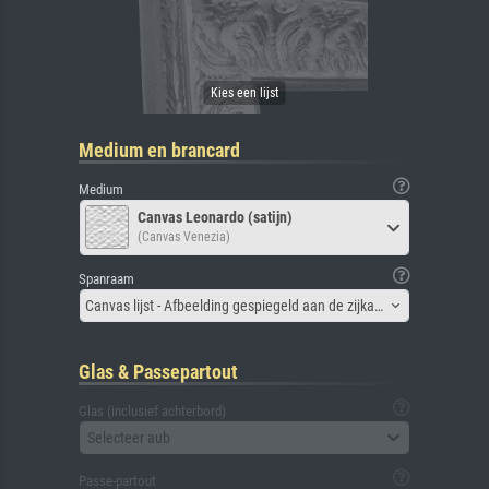
Medium en brancard
Medium
Canvas Leonardo (satijn)
(Canvas Venezia)
Spanraam
Canvas lijst - Afbeelding gespiegeld aan de zijkant
Glas & Passepartout
Glas (inclusief achterbord)
Selecteer aub
Passe-partout