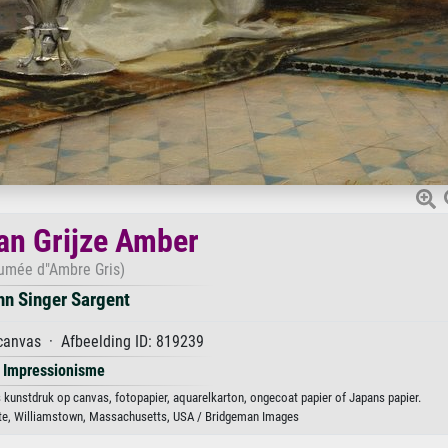
an Grijze Amber
umée d"Ambre Gris)
hn Singer Sargent
canvas · Afbeelding ID: 819239
Impressionisme
 kunstdruk op canvas, fotopapier, aquarelkarton, ongecoat papier of Japans papier.
itute, Williamstown, Massachusetts, USA / Bridgeman Images