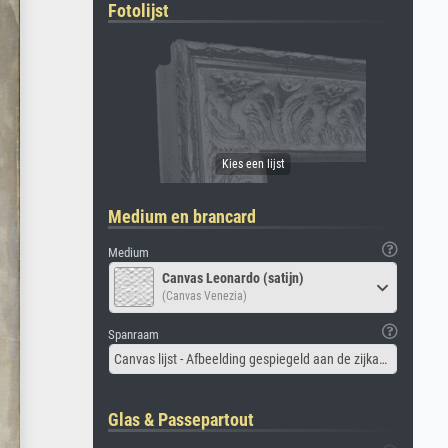
Fotolijst
Medium en brancard
Medium
Canvas Leonardo (satijn)
(Canvas Venezia)
Spanraam
Canvas lijst - Afbeelding gespiegeld aan de zijkant
Glas & Passepartout