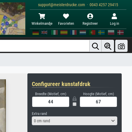
support@meisterdrucke.com · 0043 4257 29415
Winkelmandje
Favorieten
Registreer
Log in
Configureer kunstafdruk
Breedte (Motief, cm)
Hoogte (Motief, cm)
Extra rand
0 cm rand