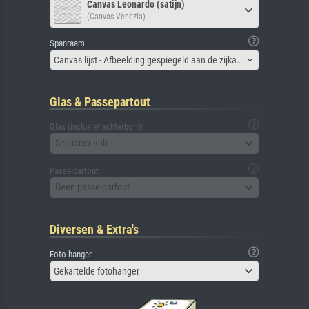
Canvas Leonardo (satijn)
(Canvas Venezia)
Spanraam
Canvas lijst - Afbeelding gespiegeld aan de zijkant
Glas & Passepartout
Glas (inclusief achterbord)
Selecteer aub
Passe-partout
Geen passe-partout
Diversen & Extra's
Foto hanger
Gekartelde fotohanger