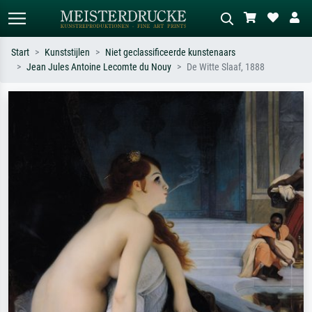
Start
Kunststijlen
Niet geclassificeerde kunstenaars
Jean Jules Antoine Lecomte du Nouy
De Witte Slaaf, 1888
Standaard zoeken
AI-beeldzoeker
Zoek op kunstenaar, titel of stijl – bijv.
Beschrijf de scène – bijv. groene
Monet, Sterrennacht, impressionisme,
weide, abstract met veel rood, donker
Hokusai-golf, naakt.
olieverfschilderij, staand naakt naast
een boom.