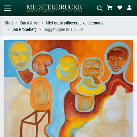
Start
Kunststijlen
Niet geclassificeerde kunstenaars
Jan Groneberg
Ooggetuigen nr 1, 2009
Standaard zoeken
AI-beeldzoeker
Zoek op kunstenaar, titel of stijl – bijv.
Beschrijf de scène – bijv. groene
Monet, Sterrennacht, impressionisme,
weide, abstract met veel rood, donker
Hokusai-golf, naakt.
olieverfschilderij, staand naakt naast
een boom.