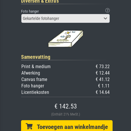
Diversen & Extra's
Foto hanger
Gekartelde fotohanger
Samenvatting
Print & medium
€ 73.22
Afwerking
€ 12.44
Canvas frame
€ 41.12
Foto hanger
€ 1.11
Licentiekosten
€ 14.64
€ 142.53
(Enthält 21% MwSt.)
Toevoegen aan winkelmandje