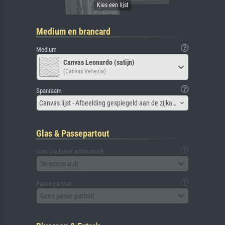
Medium en brancard
Medium
Canvas Leonardo (satijn)
(Canvas Venezia)
Spanraam
Canvas lijst - Afbeelding gespiegeld aan de zijkant
Glas & Passepartout
Glas (inclusief achterbord)
Selecteer aub
Passe-partout
Geen passe-partout