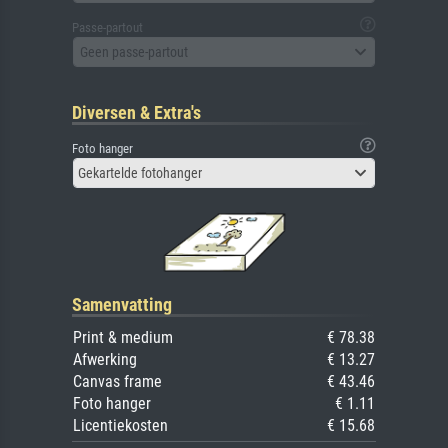
Passe-partout
Geen passe-partout
Diversen & Extra's
Foto hanger
Gekartelde fotohanger
Samenvatting
Print & medium
€ 78.38
Afwerking
€ 13.27
Canvas frame
€ 43.46
Foto hanger
€ 1.11
Licentiekosten
€ 15.68