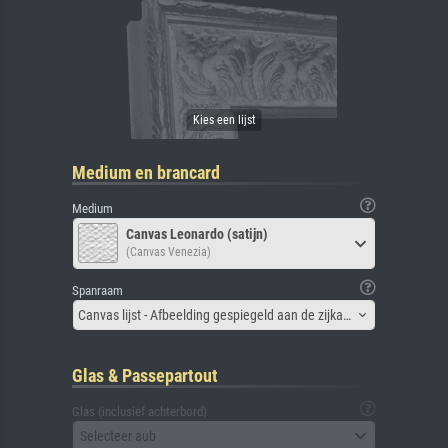
Medium en brancard
Medium
Canvas Leonardo (satijn)
(Canvas Venezia)
Spanraam
Canvas lijst - Afbeelding gespiegeld aan de zijkant
Glas & Passepartout
Glas (inclusief achterbord)
Selecteer aub