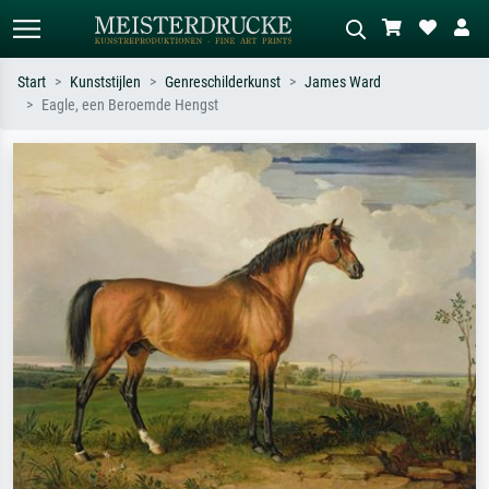
Start
Kunststijlen
Genreschilderkunst
James Ward
Eagle, een Beroemde Hengst
Standaard zoeken
AI-beeldzoeker
Zoek op kunstenaar, titel of stijl – bijv.
Beschrijf de scène – bijv. groene
Monet, Sterrennacht, impressionisme,
weide, abstract met veel rood, donker
Hokusai-golf, naakt.
olieverfschilderij, staand naakt naast
een boom.