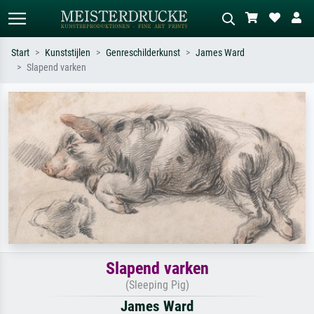
Start
Kunststijlen
Genreschilderkunst
James Ward
Slapend varken
Standaard zoeken
AI-beeldzoeker
Zoek op kunstenaar, titel of stijl – bijv.
Beschrijf de scène – bijv. groene
Monet, Sterrennacht, impressionisme,
weide, abstract met veel rood, donker
Hokusai-golf, naakt.
olieverfschilderij, staand naakt naast
een boom.
Slapend varken
(Sleeping Pig)
James Ward