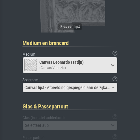
Medium en brancard
Medium
Canvas Leonardo (satijn)
(Canvas Venezia)
Spanraam
Canvas lijst - Afbeelding gespiegeld aan de zijkant
Glas & Passepartout
Glas (inclusief achterbord)
Selecteer aub
Passe-partout