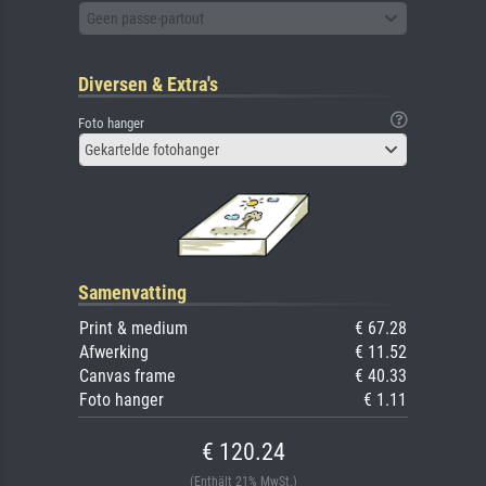
Geen passe-partout
Diversen & Extra's
Foto hanger
Gekartelde fotohanger
Samenvatting
Print & medium
€ 67.28
Afwerking
€ 11.52
Canvas frame
€ 40.33
Foto hanger
€ 1.11
€ 120.24
(Enthält 21% MwSt.)