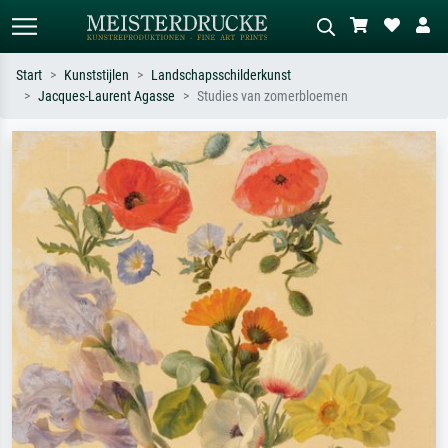
Start
Kunststijlen
Landschapsschilderkunst
Jacques-Laurent Agasse
Studies van zomerbloemen
Standaard zoeken
AI-beeldzoeker
Zoek op kunstenaar, titel of stijl – bijv.
Beschrijf de scène – bijv. groene
Monet, Sterrennacht, impressionisme,
weide, abstract met veel rood, donker
Hokusai-golf, naakt.
olieverfschilderij, staand naakt naast
een boom.