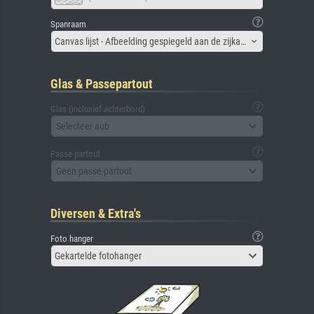
Spanraam
Canvas lijst - Afbeelding gespiegeld aan de zijkant
Glas & Passepartout
Glas (inclusief achterbord)
Selecteer aub
Passe-partout
Geen passe-partout
Diversen & Extra's
Foto hanger
Gekartelde fotohanger