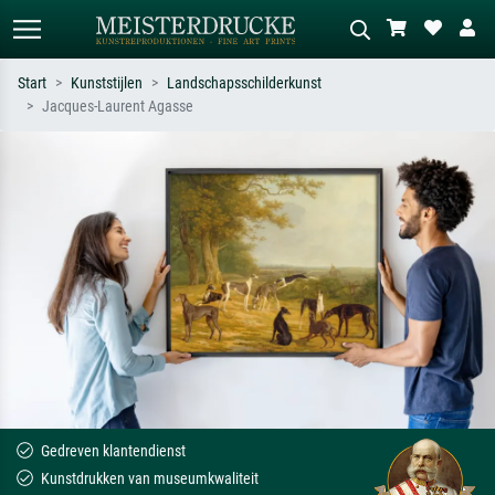
Start
Kunststijlen
Landschapsschilderkunst
Jacques-Laurent Agasse
Standaard zoeken
AI-beeldzoeker
Zoek op kunstenaar, titel of stijl – bijv.
Beschrijf de scène – bijv. groene
Monet, Sterrennacht, impressionisme,
weide, abstract met veel rood, donker
Hokusai-golf, naakt.
olieverfschilderij, staand naakt naast
een boom.
Gedreven klantendienst
Kunstdrukken van museumkwaliteit