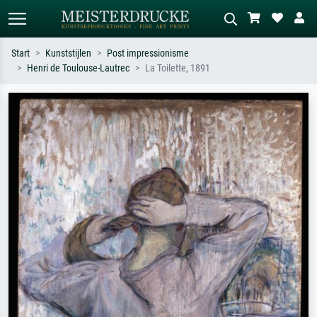
Start
Kunststijlen
Post impressionisme
Henri de Toulouse-Lautrec
La Toilette, 1891
Standaard zoeken
AI-beeldzoeker
Zoek op kunstenaar, titel of stijl – bijv.
Beschrijf de scène – bijv. groene
Monet, Sterrennacht, impressionisme,
weide, abstract met veel rood, donker
Hokusai-golf, naakt.
olieverfschilderij, staand naakt naast
een boom.