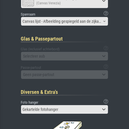
(Canvas Venezia)
Spanraam
Canvas lijst - Afbeelding gespiegeld aan de zijkant
Glas & Passepartout
Glas (inclusief achterbord)
Selecteer aub
Passe-partout
Geen passe-partout
Diversen & Extra's
Foto hanger
Gekartelde fotohanger