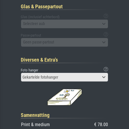
Glas & Passepartout
Glas (inclusief achterbord)
Selecteer aub
Passe-partout
Geen passe-partout
Diversen & Extra's
Foto hanger
Gekartelde fotohanger
Samenvatting
Print & medium
€ 78.00