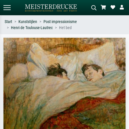
Start
Kunststijlen
Post impressionisme
Henri de Toulouse-Lautrec
Het bed
Standaard zoeken
AI-beeldzoeker
Zoek op kunstenaar, titel of stijl – bijv.
Beschrijf de scène – bijv. groene
Monet, Sterrennacht, impressionisme,
weide, abstract met veel rood, donker
Hokusai-golf, naakt.
olieverfschilderij, staand naakt naast
een boom.