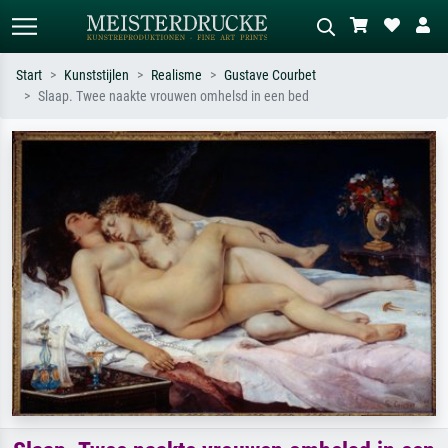
Start
Kunststijlen
Realisme
Gustave Courbet
Slaap. Twee naakte vrouwen omhelsd in een bed
Standaard zoeken
AI-beeldzoeker
Zoek op kunstenaar, titel of stijl – bijv.
Beschrijf de scène – bijv. groene
Monet, Sterrennacht, impressionisme,
weide, abstract met veel rood, donker
Hokusai-golf, naakt.
olieverfschilderij, staand naakt naast
een boom.