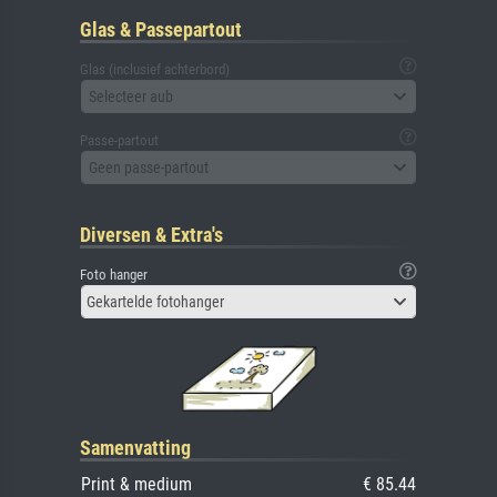
Glas & Passepartout
Glas (inclusief achterbord)
Selecteer aub
Passe-partout
Geen passe-partout
Diversen & Extra's
Foto hanger
Gekartelde fotohanger
Samenvatting
Print & medium
€ 85.44