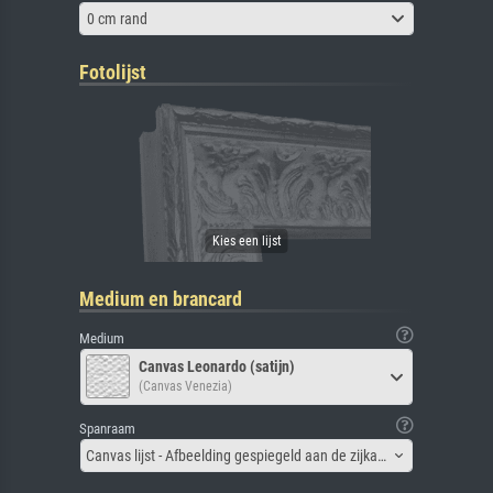
0 cm rand
Fotolijst
Medium en brancard
Medium
Canvas Leonardo (satijn)
(Canvas Venezia)
Spanraam
Canvas lijst - Afbeelding gespiegeld aan de zijkant