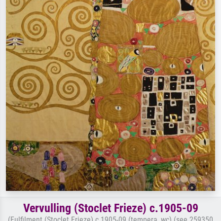
Vervulling (Stoclet Frieze) c.1905-09
(Fulfilment (Stoclet Frieze) c.1905-09 (tempera, wc) (see 259350