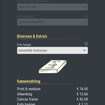
Glas (inclusief achterbord)
Selecteer aub
Passe-partout
Geen passe-partout
Diversen & Extra's
Foto hanger
Gekartelde fotohanger
Samenvatting
Print & medium
€ 74.95
Afwerking
€ 12.66
Canvas frame
€ 42.68
Foto hanger
€ 1.11