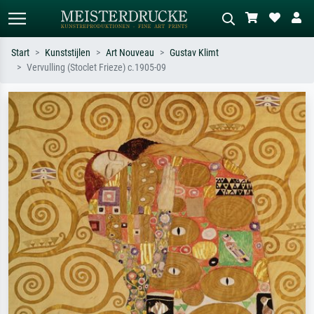
Start
Kunststijlen
Art Nouveau
Gustav Klimt
Vervulling (Stoclet Frieze) c.1905-09
Standaard zoeken
AI-beeldzoeker
Zoek op kunstenaar, titel of stijl – bijv.
Beschrijf de scène – bijv. groene
Monet, Sterrennacht, impressionisme,
weide, abstract met veel rood, donker
Hokusai-golf, naakt.
olieverfschilderij, staand naakt naast
een boom.