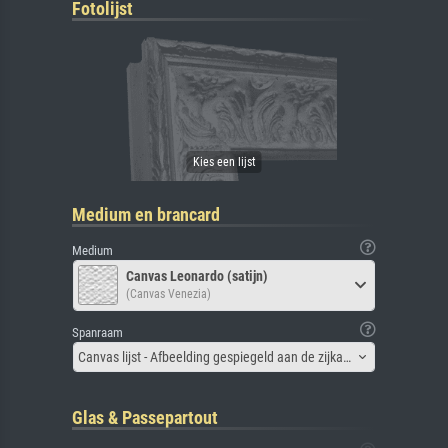
Fotolijst
Medium en brancard
Medium
Canvas Leonardo (satijn)
(Canvas Venezia)
Spanraam
Canvas lijst - Afbeelding gespiegeld aan de zijkant
Glas & Passepartout