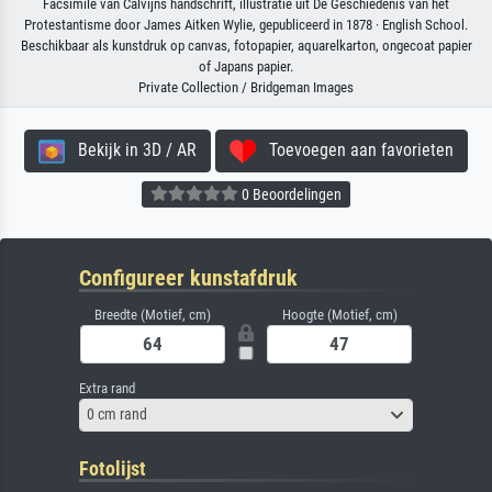
Facsimile van Calvijns handschrift, illustratie uit De Geschiedenis van het
Protestantisme door James Aitken Wylie, gepubliceerd in 1878 · English School.
Beschikbaar als kunstdruk op canvas, fotopapier, aquarelkarton, ongecoat papier
of Japans papier.
Private Collection / Bridgeman Images
Bekijk in 3D / AR
Toevoegen aan favorieten
0 Beoordelingen
Configureer kunstafdruk
Breedte (Motief, cm)
Hoogte (Motief, cm)
Extra rand
0 cm rand
Fotolijst