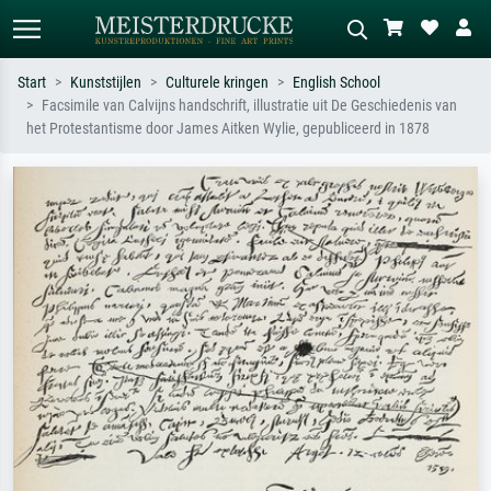
Start
Kunststijlen
Culturele kringen
English School
Facsimile van Calvijns handschrift, illustratie uit De Geschiedenis van
Standaard zoeken
AI-beeldzoeker
het Protestantisme door James Aitken Wylie, gepubliceerd in 1878
Zoek op kunstenaar, titel of stijl – bijv.
Beschrijf de scène – bijv. groene
Monet, Sterrennacht, impressionisme,
weide, abstract met veel rood, donker
Hokusai-golf, naakt.
olieverfschilderij, staand naakt naast
een boom.