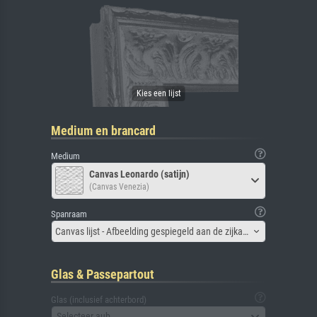
Medium en brancard
Medium
Canvas Leonardo (satijn)
(Canvas Venezia)
Spanraam
Canvas lijst - Afbeelding gespiegeld aan de zijkant
Glas & Passepartout
Glas (inclusief achterbord)
Selecteer aub