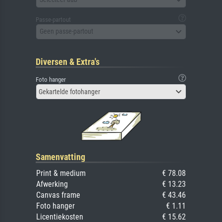
Passe-partout
Geen passe-partout
Diversen & Extra's
Foto hanger
Gekartelde fotohanger
Samenvatting
Print & medium
€ 78.08
Afwerking
€ 13.23
Canvas frame
€ 43.46
Foto hanger
€ 1.11
Licentiekosten
€ 15.62