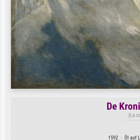
De Kron
(La c
1592 · Öl auf 