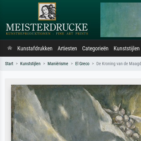
Kunstafdrukken
Artiesten
Categorieën
Kunststijlen
Start
Kunststijlen
Maniërisme
El Greco
De Kroning van de Maag