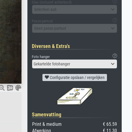
Glas (inclusief achterbord)
Selecteer aub
Passe-partout
Geen passe-partout
Diversen & Extra's
Foto hanger
Gekartelde fotohanger
Configuratie opslaan / vergelijken
Samenvatting
Print & medium
€ 65.59
Afwerking
€ 11.30