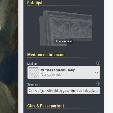
Fotolijst
Medium en brancard
Medium
Canvas Leonardo (satijn)
(Canvas Venezia)
Spanraam
Canvas lijst - Afbeelding gespiegeld aan de zijkant
Glas & Passepartout