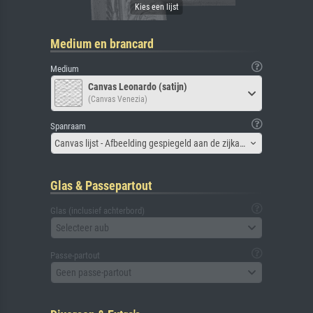
Medium en brancard
Medium
Canvas Leonardo (satijn)
(Canvas Venezia)
Spanraam
Canvas lijst - Afbeelding gespiegeld aan de zijkant
Glas & Passepartout
Glas (inclusief achterbord)
Selecteer aub
Passe-partout
Geen passe-partout