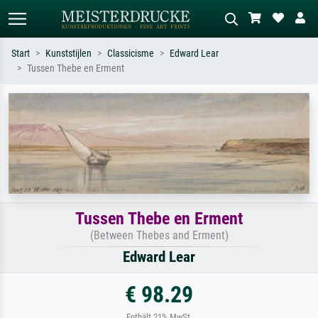
Start
Kunststijlen
Classicisme
Edward Lear
Tussen Thebe en Erment
Standaard zoeken
AI-beeldzoeker
Zoek op kunstenaar, titel of stijl – bijv.
Beschrijf de scène – bijv. groene
Monet, Sterrennacht, impressionisme,
weide, abstract met veel rood, donker
Hokusai-golf, naakt.
olieverfschilderij, staand naakt naast
een boom.
Tussen Thebe en Erment
(Between Thebes and Erment)
Edward Lear
€ 98.29
Enthält 21% MwSt.