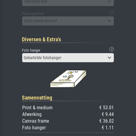
Selecteer aub
Passe-partout
Geen passe-partout
Diversen & Extra's
Foto hanger
Gekartelde fotohanger
Samenvatting
Print & medium
€ 53.01
Afwerking
€ 9.44
Canvas frame
€ 36.02
Foto hanger
€ 1.11