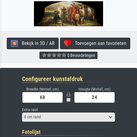
Bekijk in 3D / AR
Toevoegen aan favorieten
0 Beoordelingen
Configureer kunstafdruk
Breedte (Motief, cm)
Hoogte (Motief, cm)
Extra rand
0 cm rand
Fotolijst