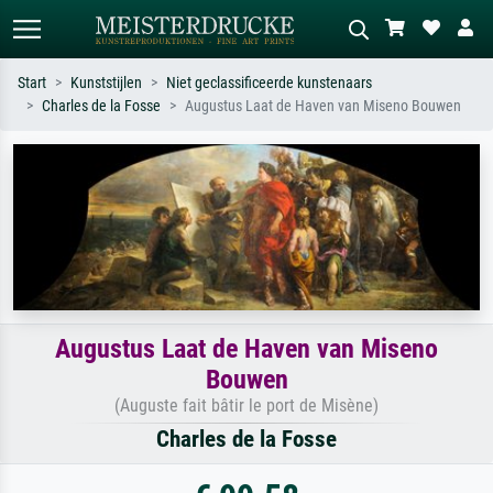
Start
Kunststijlen
Niet geclassificeerde kunstenaars
Charles de la Fosse
Augustus Laat de Haven van Miseno Bouwen
Standaard zoeken
AI-beeldzoeker
Zoek op kunstenaar, titel of stijl – bijv.
Beschrijf de scène – bijv. groene
Monet, Sterrennacht, impressionisme,
weide, abstract met veel rood, donker
Hokusai-golf, naakt.
olieverfschilderij, staand naakt naast
een boom.
Augustus Laat de Haven van Miseno
Bouwen
(Auguste fait bâtir le port de Misène)
Charles de la Fosse